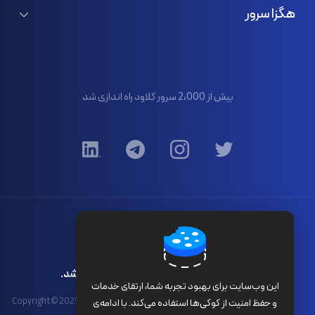
ثبت/انتقال دامنه
سرور اختصاصی هلند
هگزا سرور
لایسنس اشتراکی
سرور اختصاصی فرانسه
درباره ما
گواهی SSL
تماس با ما
پنل پیامک
بیش از 2،000 سرور کلاود راه اندازی شد
مرکز آموزش
قوانین و ضوابط
کلیه حقوق برای هگزا سرور محفوظ می باشد.
این وب‌سایت برای بهبود تجربه شما، ارتقای خدمات
Copyright © 2025 HexaServer Cloud Computing Technology ®. All Rights
و حفظ امنیت از کوکی‌ها استفاده می‌کند. با ادامه‌ی