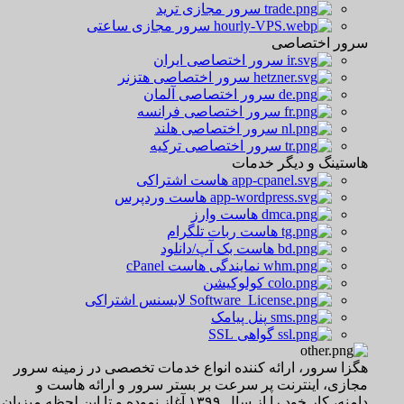
سرور مجازی ترید
سرور مجازی ساعتی
سرور اختصاصی
سرور اختصاصی ایران
سرور اختصاصی هتزنر
سرور اختصاصی آلمان
سرور اختصاصی فرانسه
سرور اختصاصی هلند
سرور اختصاصی ترکیه
هاستینگ و دیگر خدمات
هاست اشتراکی
هاست وردپرس
هاست وارز
هاست ربات تلگرام
هاست بک آپ/دانلود
نمایندگی هاست cPanel
کولوکیشن
لایسنس اشتراکی
پنل پیامک
گواهی SSL
هگزا سرور، ارائه کننده انواع خدمات تخصصی در زمینه سرور
مجازی، اینترنت پر سرعت بر بستر سرور و ارائه هاست و
دامنه، کار خود را از سال ۱۳۹۹ آغاز نموده و تا این لحظه میزبان