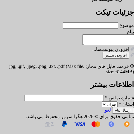
جزئیات تیکت
موضوع
پیام
افزودن پیوست‌ها...
افزودن بیشتر
فرمت فایل های مجاز: .jpg, .gif, .jpeg, .png, .txt, .pdf (Max file
size: 6144MB)
اطلاعات بیشتر
شماره تماس *
استان *
لغو
تمامی حقوق برای © 2026 هگزا سرور محفوظ می باشد.