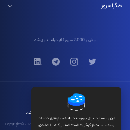
ثبت/انتقال دامنه
سرور اختصاصی هلند
هگزا سرور
لایسنس اشتراکی
سرور اختصاصی فرانسه
درباره ما
گواهی SSL
تماس با ما
پنل پیامک
بیش از 2،000 سرور کلاود راه اندازی شد
مرکز آموزش
قوانین و ضوابط
کلیه حقوق برای هگزا سرور محفوظ می باشد.
این وب‌سایت برای بهبود تجربه شما، ارتقای خدمات
Copyright © 2025 HexaServer Cloud Computing Technology ®. All Rights
و حفظ امنیت از کوکی‌ها استفاده می‌کند. با ادامه‌ی