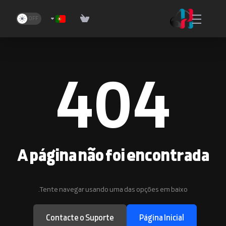
404
A página não foi encontrada
Tente navegar usando uma das opções em baixo.
Contacte o Suporte
Página Inicial