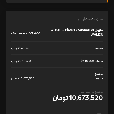
خلاصه سفارش
ماژول WHMCS - Plesk Extended For
9,703,200 تومان/سال
WHMCS
مجموع
9,703,200 تومان
مالیات (10.00%)
970,320 تومان
مجموع
سالانه
10,673,520 تومان
مجموع سررسید امروز
10,673,520 تومان