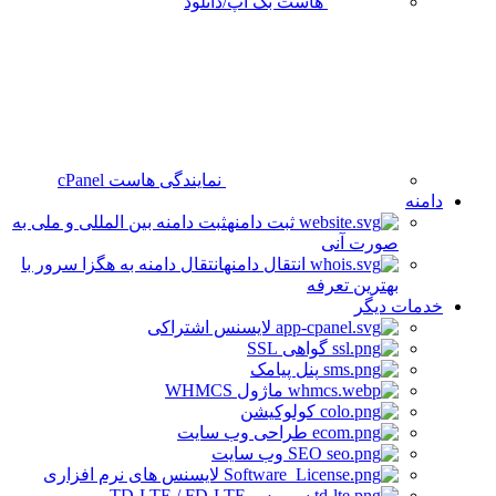
هاست بک آپ/دانلود
نمایندگی هاست cPanel
دامنه
ثبت دامنه
ثبت دامنه بین المللی و ملی به
صورت آنی
انتقال دامنه
انتقال دامنه به هگزا سرور با
بهترین تعرفه
خدمات دیگر
لایسنس اشتراکی
گواهی SSL
پنل پیامک
ماژول WHMCS
کولوکیشن
طراحی وب سایت
SEO وب سایت
لایسنس های نرم افزاری
سرویس TD-LTE / FD-LTE