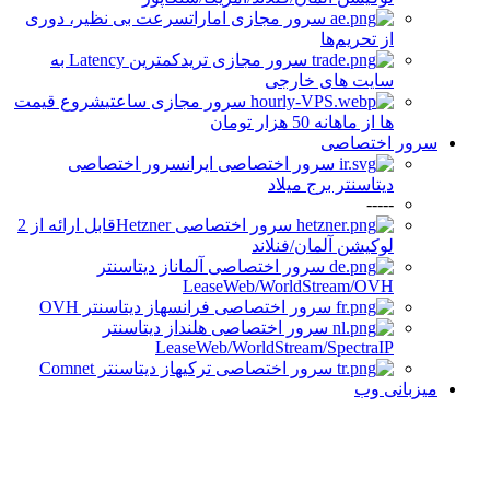
سرور مجازی امارات
سرعت بی نظیر، دوری
از تحریم‌ها
سرور مجازی ترید
کمترین Latency به
سایت های خارجی
سرور مجازی ساعتی
شروع قیمت
ها از ماهانه 50 هزار تومان
سرور اختصاصی
سرور اختصاصی ایران
سرور اختصاصی
دیتاسنتر برج میلاد
-----
سرور اختصاصی Hetzner
قابل ارائه از 2
لوکیشن آلمان/فنلاند
سرور اختصاصی آلمان
از دیتاسنتر
LeaseWeb/WorldStream/OVH
سرور اختصاصی فرانسه
از دیتاسنتر OVH
سرور اختصاصی هلند
از دیتاسنتر
LeaseWeb/WorldStream/SpectraIP
سرور اختصاصی ترکیه
از دیتاسنتر Comnet
میزبانی وب