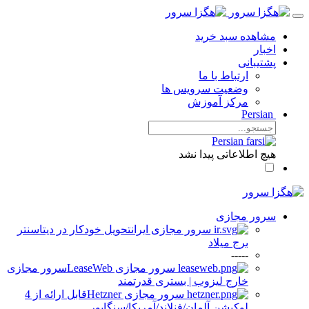
مشاهده سبد خرید
اخبار
پشتیبانی
ارتباط با ما
وضعیت سرویس ها
مرکز آموزش
Persian
Persian
هیچ اطلاعاتی پیدا نشد
سرور مجازی
سرور مجازی ایران
تحویل خودکار در دیتاسنتر
برج میلاد
-----
سرور مجازی LeaseWeb
سرور مجازی
خارج لیزوب | بستری قدرتمند
سرور مجازی Hetzner
قابل ارائه از 4
لوکیشن آلمان/فنلاند/آمریکا/سنگاپور