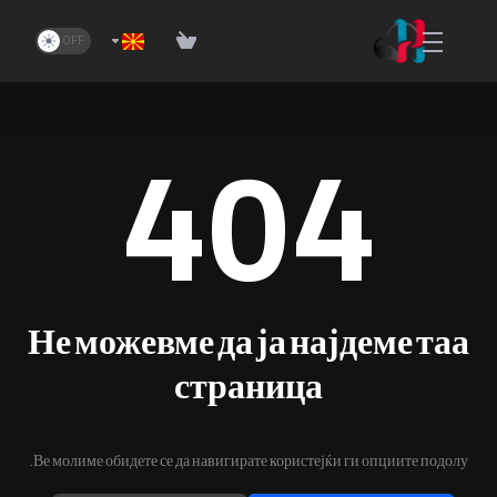
404
Не можевме да ја најдеме таа
страница
Ве молиме обидете се да навигирате користејќи ги опциите подолу.