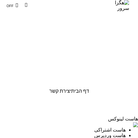
404
לא הצלחנו למצוא את הדך המבוקש
אנא נסו להשתמש באחת מהאפשרויות המופיעות מטה.
דף הבית
יצירת קשר
هاست لینوکس
هاست اشتراکی
هاست وردپرس