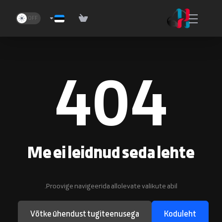
404
Me ei leidnud seda lehte
Proovige navigeerida allolevate valikute abil.
Võtke ühendust tugiteenusega
Koduleht