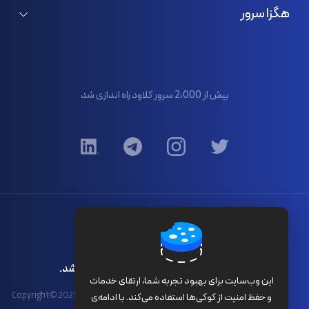
ثبت/انتقال دامنه
سرور اختصاصی هلند
هگزا سرور
لایسنس اشتراکی
سرور اختصاصی فرانسه
درباره ما
گواهی SSL
تماس با ما
پنل پیامک
بیش از 2،000 سرور کلاود راه اندازی شد
مرکز آموزش
قوانین و ضوابط
کلیه حقوق برای هگزا سرور محفوظ می باشد.
این وب‌سایت برای بهبود تجربه شما، ارتقای خدمات
Copyright © 2025 HexaServer Cloud Computing Technology ®. All Rights
و حفظ امنیت از کوکی‌ها استفاده می‌کند. با ادامه‌ی